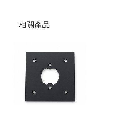
相關產品
Mid-Range Circuit Breaker
24VDC 75A Automotive R
Mounting Bracket –Panel Mount
SPST-NO | P004-201-001
價格
價格
$0.00
$0.00